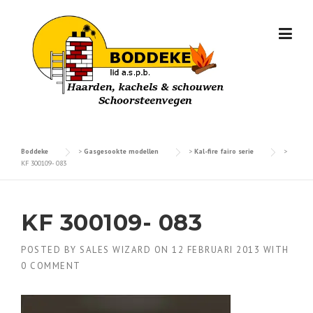
Skip
to
content
Boddeke
>
Gasgesookte modellen
>
Kal-fire fairo serie
>
KF 300109- 083
KF 300109- 083
POSTED BY
SALES WIZARD
ON
12 FEBRUARI 2013
WITH
0 COMMENT