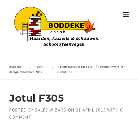
Skip
to
content
Boddeke
>
Jotul
>
Houtkachel Jotul F305 – “Honours Award for
design excellence 2015”
>
Jotul F305
Jotul F305
POSTED BY
SALES WIZARD
ON
21 APRIL 2015
WITH
0
COMMENT