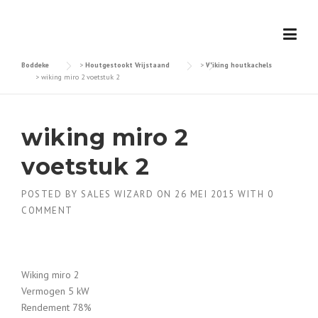
Skip
to
content
Boddeke
>
Houtgestookt Vrijstaand
>
Wiking houtkachels
>
wiking miro 2 voetstuk 2
wiking miro 2
voetstuk 2
POSTED BY
SALES WIZARD
ON
26 MEI 2015
WITH
0
COMMENT
Wiking miro 2
Vermogen 5 kW
Rendement 78%