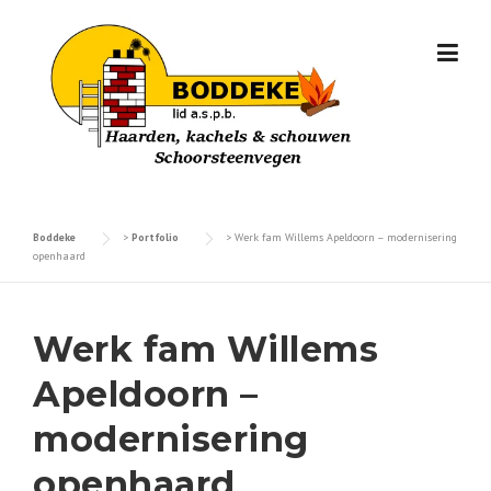
Skip
to
content
Boddeke
>
Portfolio
>
Werk fam Willems Apeldoorn – modernisering
openhaard
Werk fam Willems
Apeldoorn –
modernisering
openhaard