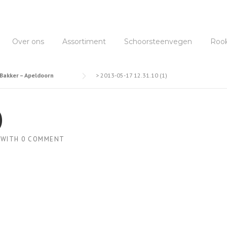
Over ons
Assortiment
Schoorsteenvegen
Roo
Bakker – Apeldoorn
>
2013-05-17 12.31.10 (1)
)
WITH
0 COMMENT