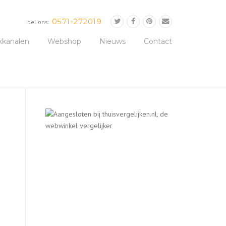
0571-272019
bel ons:
kkanalen
Webshop
Nieuws
Contact