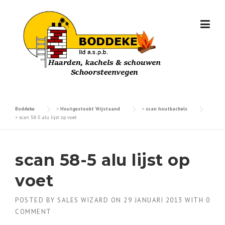
Skip
to
content
Boddeke
>
Houtgestookt Vrijstaand
>
scan houtkachels
>
scan 58-5 alu lijst op voet
scan 58-5 alu lijst op
voet
POSTED BY
SALES WIZARD
ON
29 JANUARI 2013
WITH
0
COMMENT