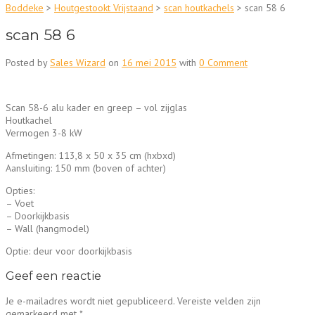
Boddeke
>
Houtgestookt Vrijstaand
>
scan houtkachels
>
scan 58 6
scan 58 6
Posted by
Sales Wizard
on
16 mei 2015
with
0 Comment
Scan 58-6 alu kader en greep – vol zijglas
Houtkachel
Vermogen 3-8 kW
Afmetingen: 113,8 x 50 x 35 cm (hxbxd)
Aansluiting: 150 mm (boven of achter)
Opties:
– Voet
– Doorkijkbasis
– Wall (hangmodel)
Optie: deur voor doorkijkbasis
Geef een reactie
Je e-mailadres wordt niet gepubliceerd.
Vereiste velden zijn
gemarkeerd met
*