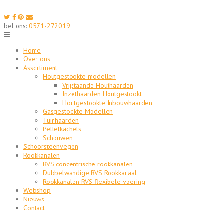
Skip
to
content
bel ons:
0571-272019
Home
Over ons
Assortiment
Houtgestookte modellen
Vrijstaande Houthaarden
Inzethaarden Houtgestookt
Houtgestookte Inbouwhaarden
Gasgestookte Modellen
Tuinhaarden
Pelletkachels
Schouwen
Schoorsteenvegen
Rookkanalen
RVS concentrische rookkanalen
Dubbelwandige RVS Rookkanaal
Rookkanalen RVS flexibele voering
Webshop
Nieuws
Contact