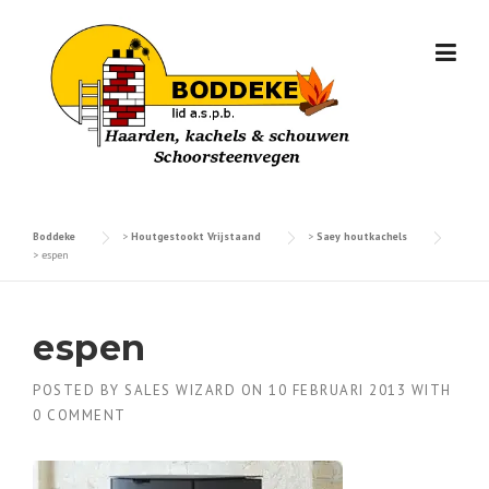
Skip
to
content
Boddeke
>
Houtgestookt Vrijstaand
>
Saey houtkachels
>
espen
espen
POSTED BY
SALES WIZARD
ON
10 FEBRUARI 2013
WITH
0 COMMENT