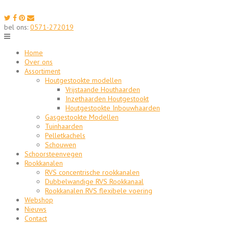
Skip
to
content
bel ons:
0571-272019
Home
Over ons
Assortiment
Houtgestookte modellen
Vrijstaande Houthaarden
Inzethaarden Houtgestookt
Houtgestookte Inbouwhaarden
Gasgestookte Modellen
Tuinhaarden
Pelletkachels
Schouwen
Schoorsteenvegen
Rookkanalen
RVS concentrische rookkanalen
Dubbelwandige RVS Rookkanaal
Rookkanalen RVS flexibele voering
Webshop
Nieuws
Contact