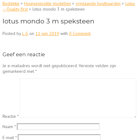
Boddeke
>
Houtgestookte modellen
>
vrijstaande houthaarden
>
Lotus
– Quality first
>
lotus mondo 3 m speksteen
lotus mondo 3 m speksteen
Posted by
L G
on
11 juni 2019
with
0 Comment
Geef een reactie
Je e-mailadres wordt niet gepubliceerd.
Vereiste velden zijn
gemarkeerd met
*
Reactie
*
Naam
*
E-mail
*