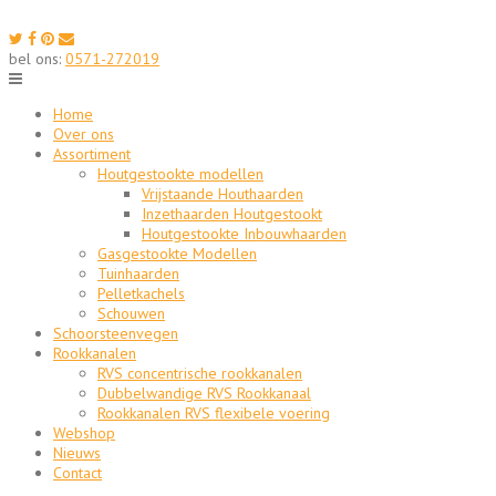
Skip
to
content
bel ons:
0571-272019
Home
Over ons
Assortiment
Houtgestookte modellen
Vrijstaande Houthaarden
Inzethaarden Houtgestookt
Houtgestookte Inbouwhaarden
Gasgestookte Modellen
Tuinhaarden
Pelletkachels
Schouwen
Schoorsteenvegen
Rookkanalen
RVS concentrische rookkanalen
Dubbelwandige RVS Rookkanaal
Rookkanalen RVS flexibele voering
Webshop
Nieuws
Contact