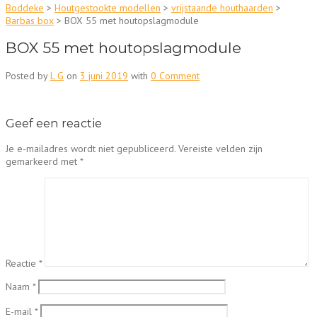
Boddeke
>
Houtgestookte modellen
>
vrijstaande houthaarden
>
Barbas box
>
BOX 55 met houtopslagmodule
BOX 55 met houtopslagmodule
Posted by
L G
on
3 juni 2019
with
0 Comment
Geef een reactie
Je e-mailadres wordt niet gepubliceerd.
Vereiste velden zijn
gemarkeerd met
*
Reactie
*
Naam
*
E-mail
*