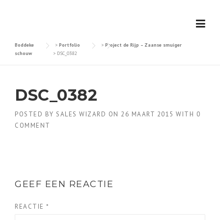
Skip
to
content
Boddeke
>
Portfolio
>
Project de Rijp – Zaanse smuiger
schouw
>
DSC_0382
DSC_0382
POSTED BY
SALES WIZARD
ON
26 MAART 2015
WITH
0
COMMENT
GEEF EEN REACTIE
REACTIE
*