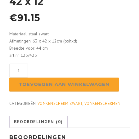
42 x 12
€
91.15
Materiaal: staal zwart
Afmetingen: 63 x 42 x 12cm (bxhxd)
Breedte voor: 44 cm
art nr 125/425
Vonkenscherm
zwart
125/425
TOEVOEGEN AAN WINKELWAGEN
panorama
63
x
CATEGORIEËN:
VONKENSCHERM ZWART
,
VONKENSCHERMEN
42
x
BEOORDELINGEN (0)
12
aantal
BEOORDELINGEN