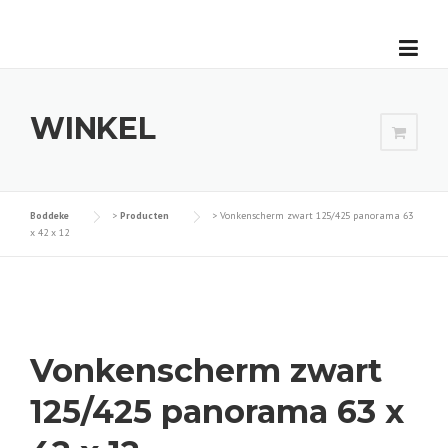
Skip
to
content
WINKEL
Boddeke
>
Producten
>
Vonkenscherm zwart 125/425 panorama 63
x 42 x 12
Vonkenscherm zwart
125/425 panorama 63 x