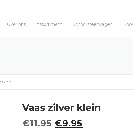
Over ons
Assortiment
Schoorsteenvegen
Roo
er klein
Vaas zilver klein
O
H
€
11.95
€
9.95