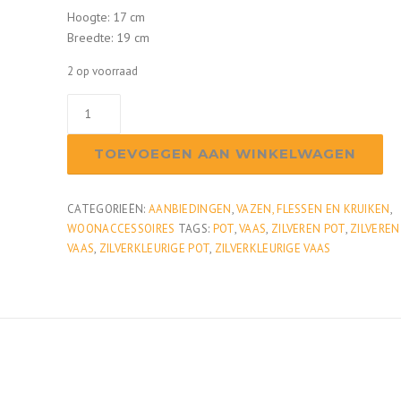
o
u
Hoogte: 17 cm
Breedte: 19 cm
r
i
2 op voorraad
s
d
Vaas
zilver
klein
p
i
TOEVOEGEN AAN WINKELWAGEN
aantal
r
g
CATEGORIEËN:
AANBIEDINGEN
,
VAZEN, FLESSEN EN KRUIKEN
,
WOONACCESSOIRES
TAGS:
POT
,
VAAS
,
ZILVEREN POT
,
ZILVEREN
o
e
VAAS
,
ZILVERKLEURIGE POT
,
ZILVERKLEURIGE VAAS
n
p
k
r
e
i