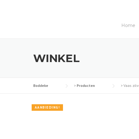
Skip
to
content
Home
WINKEL
Boddeke
>
Producten
>
Vaas zilv
AANBIEDING!