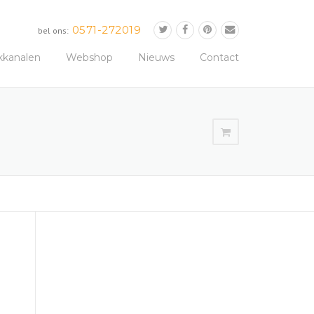
0571-272019
bel ons:
kkanalen
Webshop
Nieuws
Contact