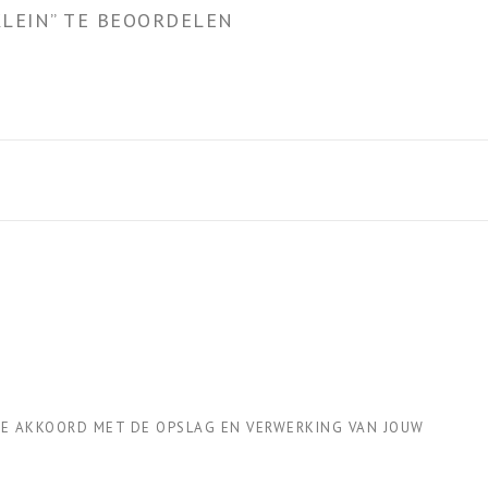
KLEIN” TE BEOORDELEN
l
j
i
s
j
i
k
s
e
:
p
€
r
9
i
.
 JE AKKOORD MET DE OPSLAG EN VERWERKING VAN JOUW
j
9