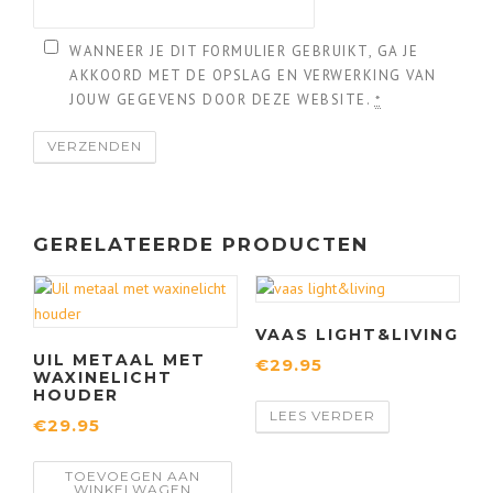
j
.
WANNEER JE DIT FORMULIER GEBRUIKT, GA JE
s
9
AKKOORD MET DE OPSLAG EN VERWERKING VAN
JOUW GEGEVENS DOOR DEZE WEBSITE.
*
w
5
a
.
s
GERELATEERDE PRODUCTEN
:
VAAS LIGHT&LIVING
€
UIL METAAL MET
€
29.95
WAXINELICHT
HOUDER
4
LEES VERDER
€
29.95
0
TOEVOEGEN AAN
WINKELWAGEN