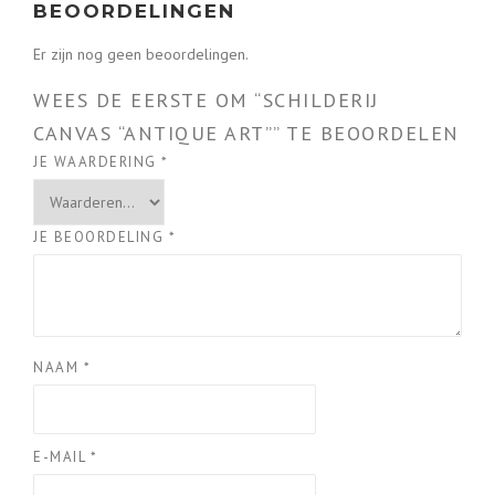
e
i
BEOORDELINGEN
Er zijn nog geen beoordelingen.
l
j
WEES DE EERSTE OM “SCHILDERIJ
i
s
CANVAS “ANTIQUE ART”” TE BEOORDELEN
JE WAARDERING
*
j
i
k
s
JE BEOORDELING
*
e
:
p
€
NAAM
*
r
2
i
9
E-MAIL
*