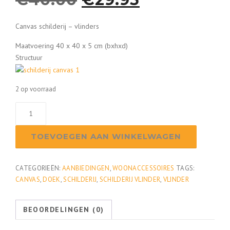
o
u
Canvas schilderij – vlinders
Maatvoering 40 x 40 x 5 cm (bxhxd)
r
i
Structuur
s
d
2 op voorraad
p
i
Schilderij
canvas
r
g
"antique
TOEVOEGEN AAN WINKELWAGEN
art"
o
e
aantal
CATEGORIEËN:
AANBIEDINGEN
,
WOONACCESSOIRES
TAGS:
n
p
CANVAS
,
DOEK
,
SCHILDERIJ
,
SCHILDERIJ VLINDER
,
VLINDER
k
r
BEOORDELINGEN (0)