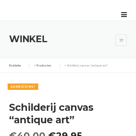
Skip
to
content
WINKEL
Boddeke
>
Producten
>
Schilderij canvas “antique art”
AANBIEDING!
Schilderij canvas
“antique art”
O
H
€
40.00
€
29.95