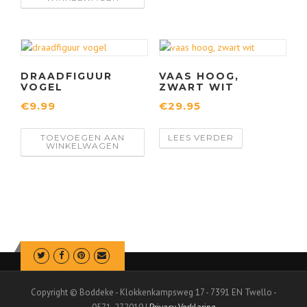
.
0
DRAADFIGUUR
VAAS HOOG,
0
VOGEL
ZWART WIT
€
9.99
€
29.95
.
TOEVOEGEN AAN
LEES VERDER
WINKELWAGEN
Copyright © Boddeke - Klokkenkampsweg 17 - 7391 EN Twello -