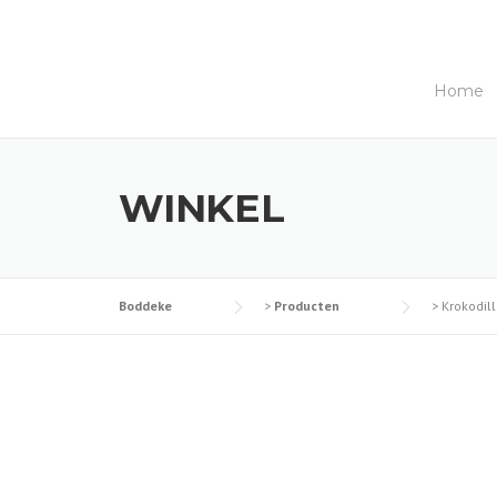
Skip
to
content
Home
WINKEL
Boddeke
>
Producten
>
Krokodil