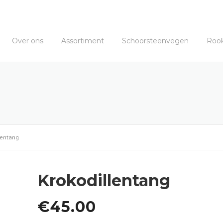
Over ons
Assortiment
Schoorsteenvegen
Roo
lentang
Krokodillentang
€
45.00