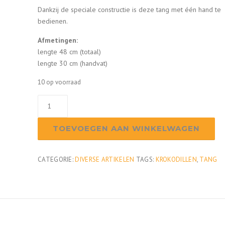
Dankzij de speciale constructie is deze tang met één hand te
bedienen.
Afmetingen:
lengte 48 cm (totaal)
lengte 30 cm (handvat)
10 op voorraad
Krokodillentang
aantal
TOEVOEGEN AAN WINKELWAGEN
CATEGORIE:
DIVERSE ARTIKELEN
TAGS:
KROKODILLEN
,
TANG