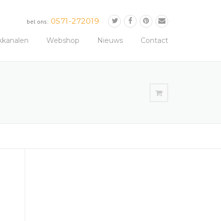
0571-272019
bel ons:
kkanalen
Webshop
Nieuws
Contact