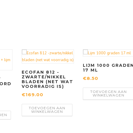
LIJM 1000 GRADE
17 ML
ECOFAN 812 -
ZWARTE/NIKKEL
€
8.50
T
BLADEN (NET WAT
OORD
VOORRADIG IS)
TOEVOEGEN AAN
€
169.00
WINKELWAGEN
TOEVOEGEN AAN
D
WINKELWAGEN
REN
i
t
p