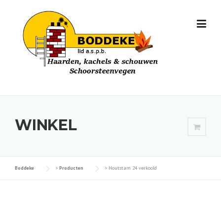
Skip
to
content
WINKEL
Boddeke
>
Producten
>
Houtstam 24 verkoold