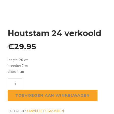
Houtstam 24 verkoold
€
29.95
lengte: 20 cm
breedte: 7cm
dikte: 4 cm
Houtstam
24
verkoold
TOEVOEGEN AAN WINKELWAGEN
aantal
CATEGORIE:
AANVULSETS GASVUREN