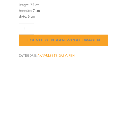
lengte: 25 cm
breedte: 7 cm
dikte: 6 cm
Houtstam
18
aantal
TOEVOEGEN AAN WINKELWAGEN
CATEGORIE:
AANVULSETS GASVUREN