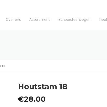
Over ons
Assortiment
Schoorsteenvegen
Roo
m 18
Houtstam 18
€
28.00