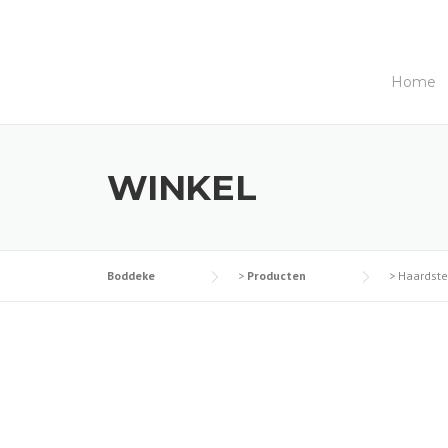
Skip
to
content
Home
WINKEL
Boddeke
>
Producten
>
Haardste