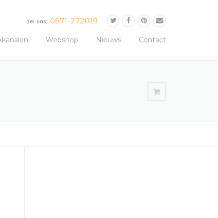
0571-272019
bel ons:
kkanalen
Webshop
Nieuws
Contact