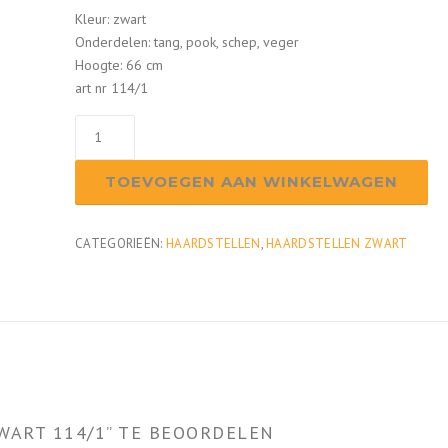
Kleur: zwart
Onderdelen: tang, pook, schep, veger
Hoogte: 66 cm
art nr 114/1
Haardstel
zwart
114/1
TOEVOEGEN AAN WINKELWAGEN
aantal
CATEGORIEËN:
HAARDSTELLEN
,
HAARDSTELLEN ZWART
WART 114/1” TE BEOORDELEN