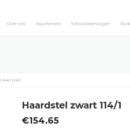
Over ons
Assortiment
Schoorsteenvegen
Roo
l zwart 114/1
Haardstel zwart 114/1
€
154.65