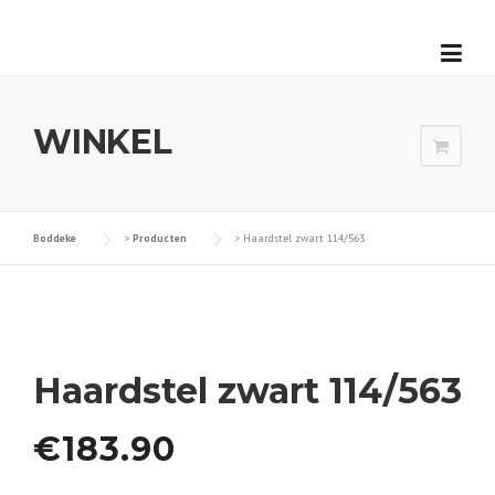
Skip
to
content
WINKEL
Boddeke
>
Producten
>
Haardstel zwart 114/563
Haardstel zwart 114/563
€
183.90