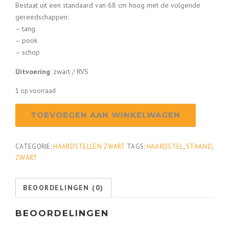
Bestaat uit een standaard van 68 cm hoog met de volgende
gereedschappen:
– tang
– pook
– schop
Uitvoering
: zwart / RVS
1 op voorraad
Haardstel
TOEVOEGEN AAN WINKELWAGEN
zwart
114/563
aantal
CATEGORIE:
HAARDSTELLEN ZWART
TAGS:
HAARDSTEL
,
STAAND
,
ZWART
BEOORDELINGEN (0)
BEOORDELINGEN