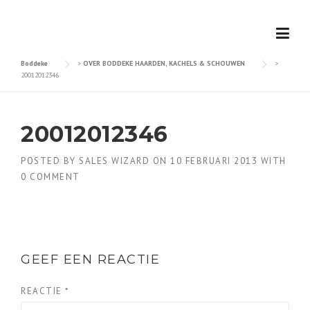
Skip
to
content
Boddeke
>
OVER BODDEKE HAARDEN, KACHELS & SCHOUWEN
>
20012012346
20012012346
POSTED BY
SALES WIZARD
ON
10 FEBRUARI 2013
WITH
0 COMMENT
GEEF EEN REACTIE
REACTIE
*