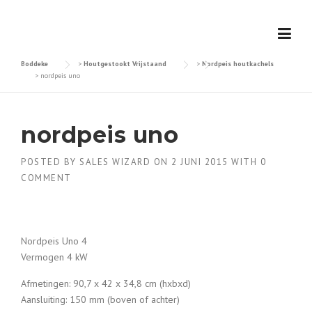
Skip
to
content
Boddeke
>
Houtgestookt Vrijstaand
>
Nordpeis houtkachels
>
nordpeis uno
nordpeis uno
POSTED BY
SALES WIZARD
ON
2 JUNI 2015
WITH
0
COMMENT
Nordpeis Uno 4
Vermogen 4 kW
Afmetingen: 90,7 x 42 x 34,8 cm (hxbxd)
Aansluiting: 150 mm (boven of achter)