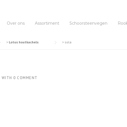
Over ons
Assortiment
Schoorsteenvegen
Roo
>
Lotus houtkachels
>
sola
3
WITH
0 COMMENT