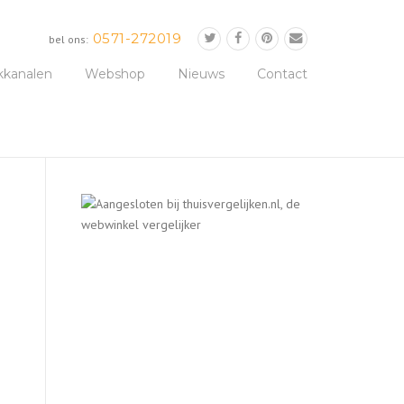
0571-272019
bel ons:
kkanalen
Webshop
Nieuws
Contact