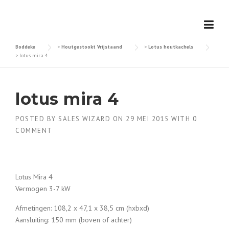
Skip
to
content
Boddeke
>
Houtgestookt Vrijstaand
>
Lotus houtkachels
>
lotus mira 4
lotus mira 4
POSTED BY
SALES WIZARD
ON
29 MEI 2015
WITH
0
COMMENT
Lotus Mira 4
Vermogen 3-7 kW
Afmetingen: 108,2 x 47,1 x 38,5 cm (hxbxd)
Aansluiting: 150 mm (boven of achter)