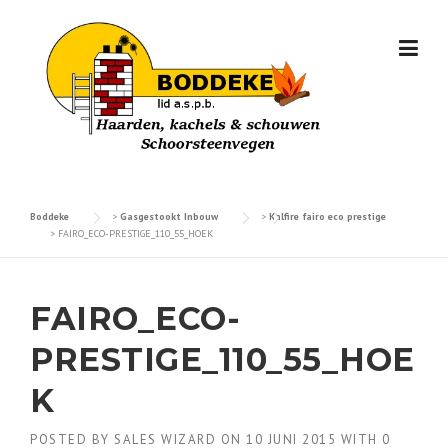
Skip
to
content
Boddeke
>
Gasgestookt Inbouw
>
Kalfire fairo eco prestige
>
FAIRO_ECO-PRESTIGE_110_55_HOEK
FAIRO_ECO-
PRESTIGE_110_55_HOE
K
POSTED BY
SALES WIZARD
ON
10 JUNI 2015
WITH
0