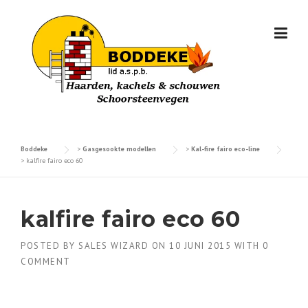
Skip
to
content
Boddeke
>
Gasgesookte modellen
>
Kal-fire fairo eco-line
>
kalfire fairo eco 60
kalfire fairo eco 60
POSTED BY
SALES WIZARD
ON
10 JUNI 2015
WITH
0
COMMENT