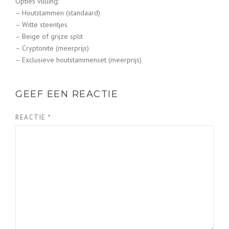
Opties vulling:
– Houtstammen (standaard)
– Witte steentjes
– Beige of grijze split
– Cryptonite (meerprijs)
– Exclusieve houtstammenset (meerprijs)
GEEF EEN REACTIE
REACTIE
*