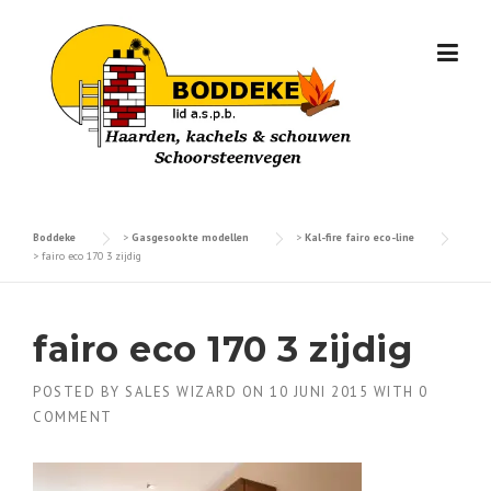
Skip
to
content
Boddeke
>
Gasgesookte modellen
>
Kal-fire fairo eco-line
>
fairo eco 170 3 zijdig
fairo eco 170 3 zijdig
POSTED BY
SALES WIZARD
ON
10 JUNI 2015
WITH
0
COMMENT