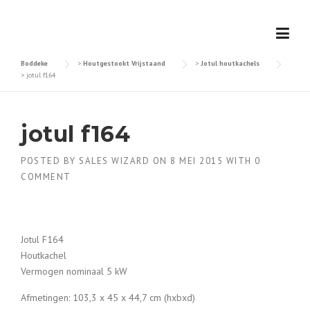
Skip
to
content
Boddeke
>
Houtgestookt Vrijstaand
>
Jotul houtkachels
>
jotul f164
jotul f164
POSTED BY
SALES WIZARD
ON
8 MEI 2015
WITH
0
COMMENT
Jotul F164
Houtkachel
Vermogen nominaal 5 kW
Afmetingen: 103,3 x 45 x 44,7 cm (hxbxd)