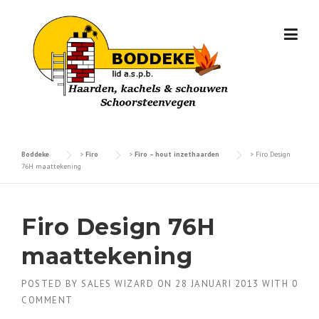
Skip
to
content
Boddeke
>
Firo
>
Firo – hout inzethaarden
>
Firo Design
76H maattekening
Firo Design 76H
maattekening
POSTED BY
SALES WIZARD
ON
28 JANUARI 2013
WITH
0
COMMENT