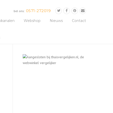
0571-272019
bel ons:
kkanalen
Webshop
Nieuws
Contact
t