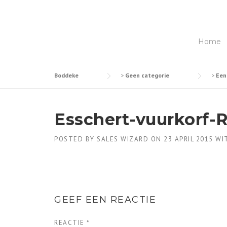
Skip
to
content
Home
Boddeke
>
Geen categorie
>
Een
Esschert-vuurkorf-
POSTED BY
SALES WIZARD
ON
23 APRIL 2015
WI
GEEF EEN REACTIE
REACTIE
*