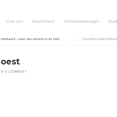
Over ons
Assortiment
Schoorsteenvegen
Roo
 tuinhaard – meer dan warmte in de tuin!
>
Esschert-vuurkorf-Roes
Roest
TH
0 COMMENT