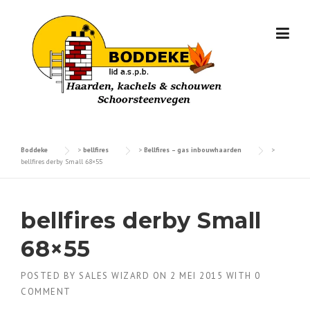
Skip
to
content
Boddeke
>
bellfires
>
Bellfires – gas inbouwhaarden
>
bellfires derby Small 68×55
bellfires derby Small
68×55
POSTED BY
SALES WIZARD
ON
2 MEI 2015
WITH
0
COMMENT