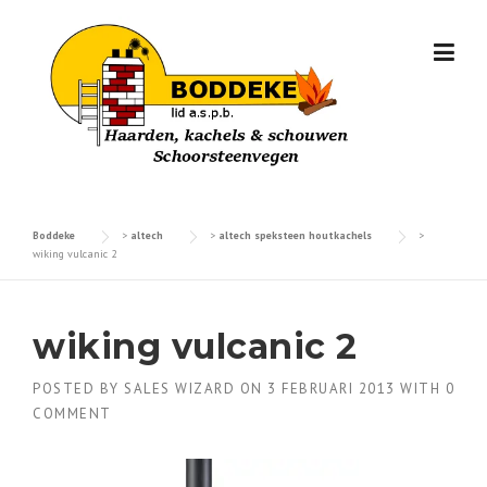
Skip
to
content
Boddeke
>
altech
>
altech speksteen houtkachels
>
wiking vulcanic 2
wiking vulcanic 2
POSTED BY
SALES WIZARD
ON
3 FEBRUARI 2013
WITH
0
COMMENT