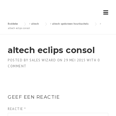
Skip
to
content
Boddeke
>
altech
>
altech speksteen houtkachels
>
altech eclips consol
altech eclips consol
POSTED BY
SALES WIZARD
ON
29 MEI 2015
WITH
0
COMMENT
GEEF EEN REACTIE
REACTIE
*