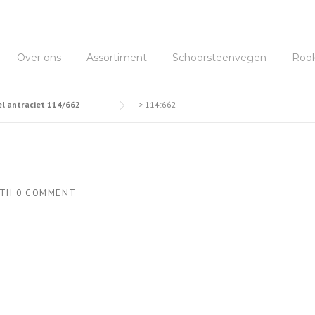
Over ons
Assortiment
Schoorsteenvegen
Roo
l antraciet 114/662
>
114:662
TH
0 COMMENT