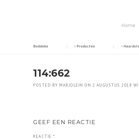
Skip
to
content
Home
Boddeke
>
Producten
>
Haardste
114:662
POSTED BY
MARJOLEIN
ON
2 AUGUSTUS 2018
WI
GEEF EEN REACTIE
REACTIE
*