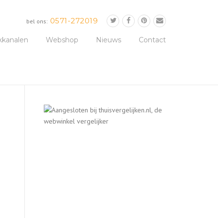
0571-272019
bel ons:
kkanalen
Webshop
Nieuws
Contact