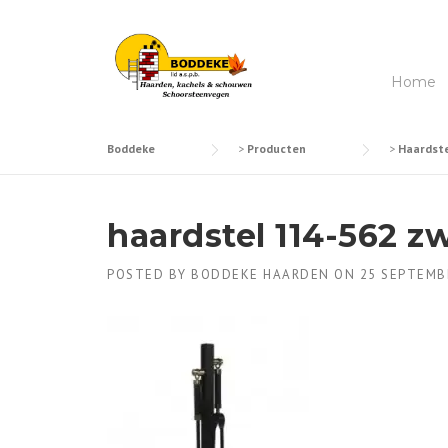
Skip
to
content
Home
Boddeke
>
Producten
>
Haardste
haardstel 114-562 z
POSTED BY
BODDEKE HAARDEN
ON
25 SEPTEMB