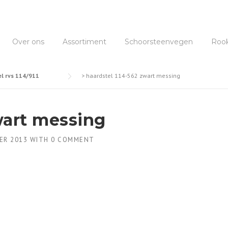
Over ons
Assortiment
Schoorsteenvegen
Roo
l rvs 114/911
>
haardstel 114-562 zwart messing
wart messing
ER 2013
WITH
0 COMMENT