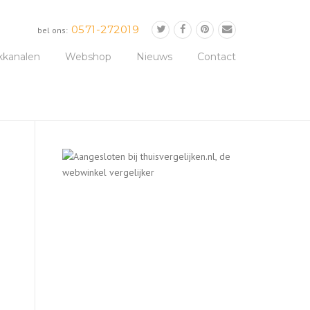
0571-272019
bel ons:
kkanalen
Webshop
Nieuws
Contact