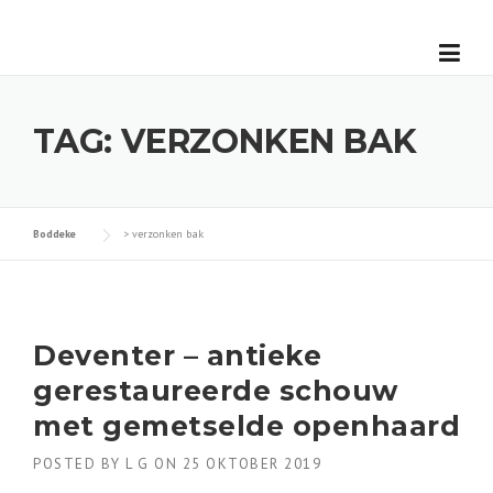
Skip
to
content
TAG:
VERZONKEN BAK
Boddeke
>
verzonken bak
Deventer – antieke
gerestaureerde schouw
met gemetselde openhaard
POSTED BY
L G
ON
25 OKTOBER 2019