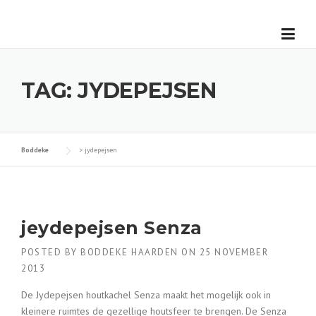
Skip
to
content
TAG:
JYDEPEJSEN
Boddeke
>
jydepejsen
jeydepejsen Senza
POSTED BY
BODDEKE HAARDEN
ON
25 NOVEMBER
2013
De Jydepejsen houtkachel Senza maakt het mogelijk ook in
kleinere ruimtes de gezellige houtsfeer te brengen. De Senza