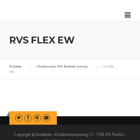
Skip
to
content
RVS FLEX EW
Boddeke
>
Rookkanalen RVS flexibele voering
>
rvs flex
EW
Copyright © Boddeke - Klokkenkampsweg 17 - 7391 EN Twello -