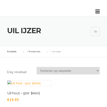
Skip
to
content
UIL IJZER
Boddeke
>
Producten
>
uil ijzer
Enig resultaat
Uil hout – ijzer (klein)
€
19.95