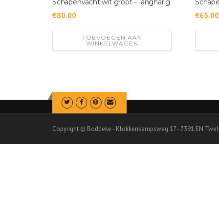
Schapenvacht wit groot – langharig
Schape
r
t
€
80.00
€
65.0
e
e
TOEVOEGEN AAN
WINKELWAGEN
r
d
o
p
n
i
e
u
Copyright © Boddeke - Klokkenkampsweg 17 - 7391 EN Twel
w
s
t
e