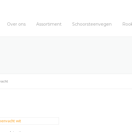
Over ons
Assortiment
Schoorsteenvegen
Roo
vacht