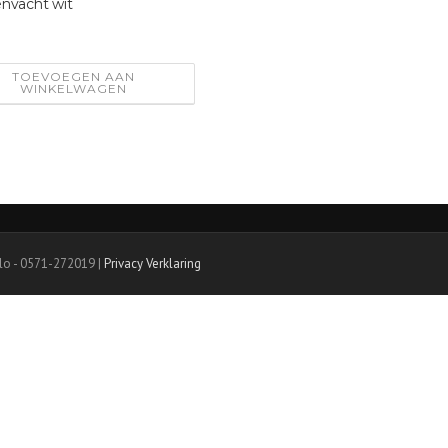
nvacht wit
0
TOEVOEGEN AAN
WINKELWAGEN
lo - 0571-272019 |
Privacy Verklaring