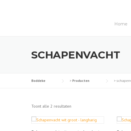
Skip
to
content
Home
SCHAPENVACHT
Boddeke
>
Producten
>
schapen
G
Toont alle 2 resultaten
e
s
o