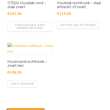
117/524 Houtbak rond –
Houtbak rechthoek – staal
e
staal zwart
antraciet of zwart
r
€
102.50
€
119.00
d
o
D
TOEVOEGEN AAN
OPTIES SELECTEREN
p
i
WINKELWAGEN
n
t
i
p
e
r
u
o
w
d
s
u
Houtmand rechthoek –
t
zwart leer
c
e
t
€
106.00
h
e
LEES VERDER
e
f
t
m