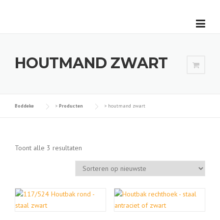
Skip
to
content
HOUTMAND ZWART
Boddeke
>
Producten
>
houtmand zwart
G
Toont alle 3 resultaten
e
s
o
r
t
e