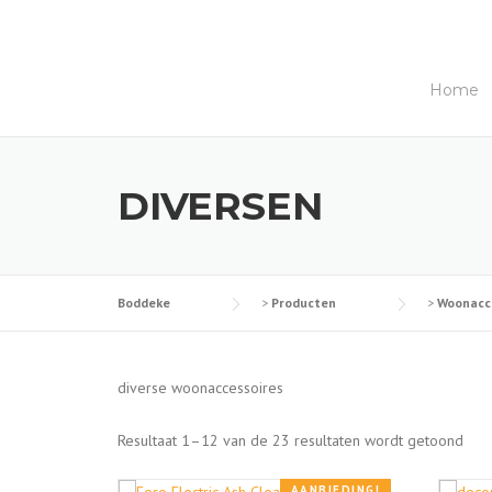
Skip
to
content
Home
DIVERSEN
Boddeke
>
Producten
>
Woonacc
diverse woonaccessoires
G
Resultaat 1–12 van de 23 resultaten wordt getoond
e
s
AANBIEDING!