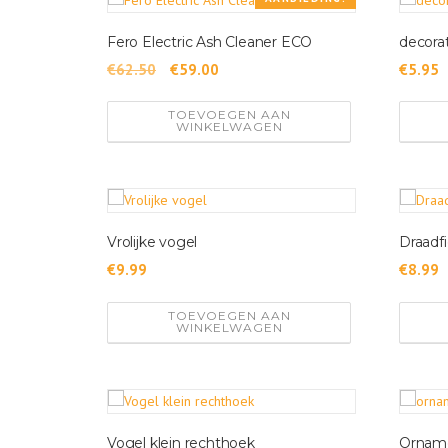
o
Fero Electric Ash Cleaner ECO
decorat
r
t
O
H
€
62.50
€
59.00
€
5.95
e
o
u
e
TOEVOEGEN AAN
r
i
WINKELWAGEN
r
s
d
d
p
i
o
r
g
p
o
e
n
Vrolijke vogel
Draadfi
n
p
i
k
r
€
9.99
€
8.99
e
e
i
u
TOEVOEGEN AAN
l
j
w
WINKELWAGEN
i
s
s
t
j
i
e
k
s
e
:
Vogel klein rechthoek
Ornamen
p
€