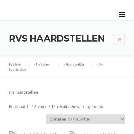
Skip
to
content
RVS HAARDSTELLEN
Boddeke
>
Producten
>
Haardstellen
>
Rvs
haardstellen
rvs haardstellen
G
Resultaat 1–12 van de 13 resultaten wordt getoond
e
s
o
r