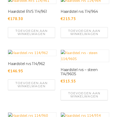
t
Haardstel RVS 114/961
Haardstel rvs 114/964
e
e
€
178.30
€
215.75
r
d
TOEVOEGEN AAN
TOEVOEGEN AAN
WINKELWAGEN
WINKELWAGEN
o
p
n
i
e
Haardstel rvs 114/962
u
Haardstel rvs – steen
€
146.95
w
114/960S
s
€
313.55
TOEVOEGEN AAN
t
WINKELWAGEN
e
TOEVOEGEN AAN
WINKELWAGEN