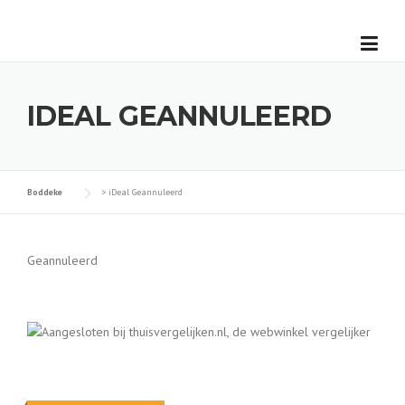
Skip
to
content
IDEAL GEANNULEERD
Boddeke
>
iDeal Geannuleerd
Geannuleerd