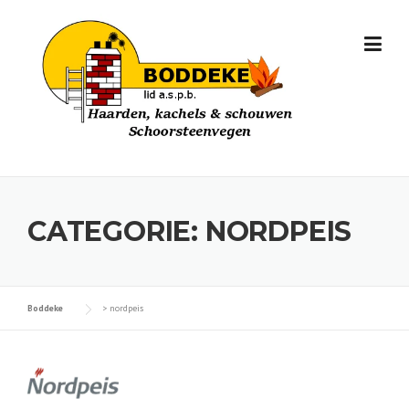
Skip
to
content
CATEGORIE:
NORDPEIS
Boddeke
>
nordpeis