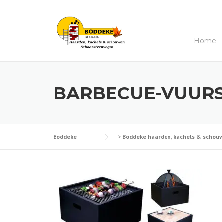
Skip
to
content
Home
BARBECUE-VUURS
Boddeke
>
Boddeke haarden, kachels & schouwe