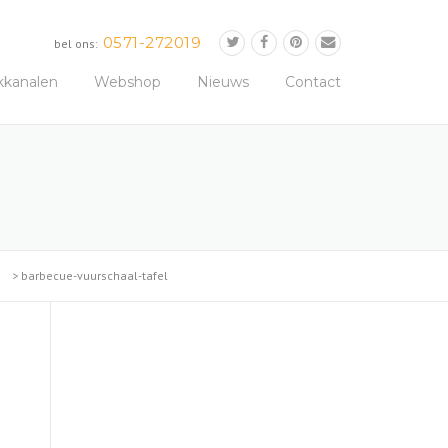
0571-272019
bel ons:
kkanalen
Webshop
Nieuws
Contact
>
barbecue-vuurschaal-tafel