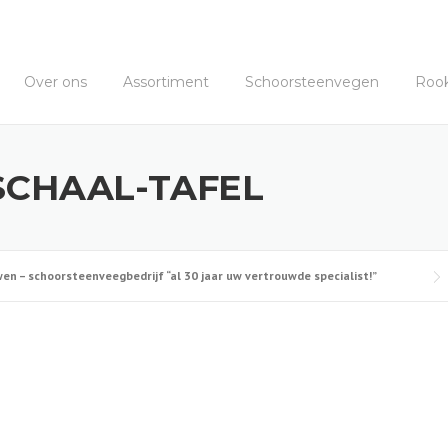
Over ons
Assortiment
Schoorsteenvegen
Roo
CHAAL-TAFEL
n – schoorsteenveegbedrijf “al 30 jaar uw vertrouwde specialist!”