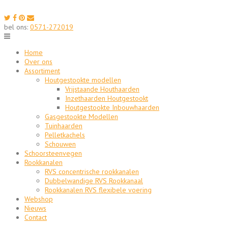
Skip
to
content
bel ons:
0571-272019
Home
Over ons
Assortiment
Houtgestookte modellen
Vrijstaande Houthaarden
Inzethaarden Houtgestookt
Houtgestookte Inbouwhaarden
Gasgestookte Modellen
Tuinhaarden
Pelletkachels
Schouwen
Schoorsteenvegen
Rookkanalen
RVS concentrische rookkanalen
Dubbelwandige RVS Rookkanaal
Rookkanalen RVS flexibele voering
Webshop
Nieuws
Contact