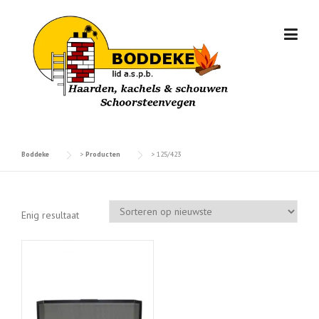
Skip
to
content
Boddeke
>
Producten
>
125/423
Enig resultaat