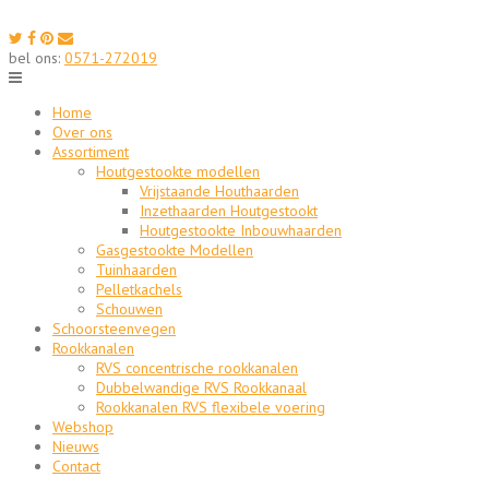
Skip
to
content
bel ons:
0571-272019
Home
Over ons
Assortiment
Houtgestookte modellen
Vrijstaande Houthaarden
Inzethaarden Houtgestookt
Houtgestookte Inbouwhaarden
Gasgestookte Modellen
Tuinhaarden
Pelletkachels
Schouwen
Schoorsteenvegen
Rookkanalen
RVS concentrische rookkanalen
Dubbelwandige RVS Rookkanaal
Rookkanalen RVS flexibele voering
Webshop
Nieuws
Contact