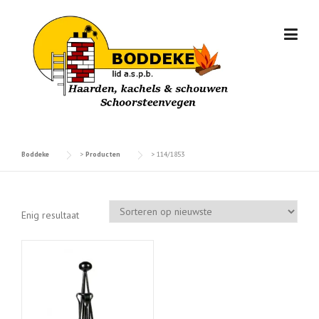
Skip
to
content
Boddeke
>
Producten
>
114/1853
Enig resultaat