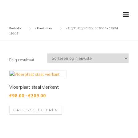
Skip
to
content
Boddeke
>
Producten
>
110/11 110/12 110/13 110/13a 110/14
110/15
Enig resultaat
Vloerplaat staal vierkant
P
€
98.00
-
€
209.00
r
D
OPTIES SELECTEREN
i
i
j
t
s
p
r
k