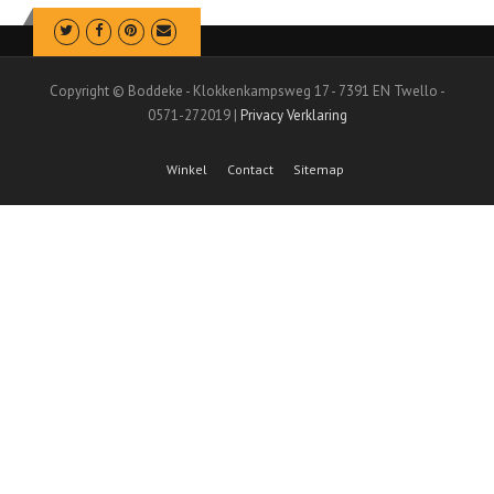
o
l
d
a
u
s
c
Copyright © Boddeke - Klokkenkampsweg 17 - 7391 EN Twello -
s
t
0571-272019 |
Privacy Verklaring
e
h
:
e
Winkel
Contact
Sitemap
€
e
9
f
8
t
.
m
e
0
e
0
r
t
d
o
e
t
r
€
e
2
v
0
a